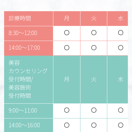
診療時間
月
火
水
〇
〇
〇
8:30～12:00
14:00～17:00
〇
〇
〇
美容
カウンセリング
受付時間/
月
火
水
美容施術
受付時間
〇
〇
〇
9:00〜11:00
14:00〜16:00
〇
〇
〇