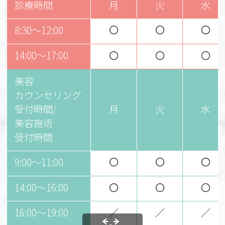
診療時間
月
火
水
〇
〇
〇
8:30～12:00
14:00～17:00
〇
〇
〇
美容
カウンセリング
受付時間/
月
火
水
美容施術
受付時間
〇
〇
〇
9:00〜11:00
14:00〜16:00
〇
〇
〇
16:00〜19:00
／
／
／