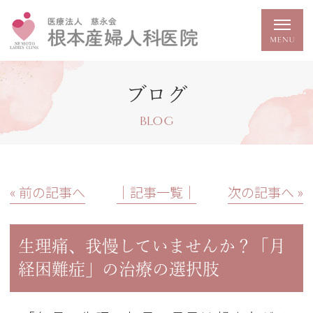
ブログ
BLOG
« 前の記事へ
│記事一覧│
次の記事へ »
生理痛、我慢していませんか？「月
経困難症」の治療の選択肢